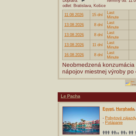
Doprava:
Termíny od: 11.0
odlet: Bratislava, Košice
Last
11.08.2026
15 dní
Minute
Last
13.08.2026
8 dní
Minute
Last
13.08.2026
8 dní
Minute
Last
13.08.2026
11 dní
Minute
Last
16.08.2026
8 dní
Minute
Neobmedzená konzumácia al
nápojov miestnej výroby po c
Le Pacha
Egypt
,
Hurghada
-
Pobytové zájazd
-
Potápanie