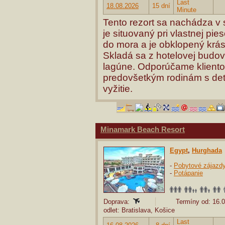
Last
18.08.2026
15 dní
Minute
Tento rezort sa nachádza v 
je situovaný pri vlastnej pi
do mora a je obklopený krá
Skladá sa z hotelovej budo
lagúne. Odporúčame kliento
predovšetkým rodinám s deťm
vyžitie.
Minamark Beach Resort
Egypt
,
Hurghada
-
Pobytové zájazd
-
Potápanie
Doprava:
Termíny od: 16.0
odlet: Bratislava, Košice
Last