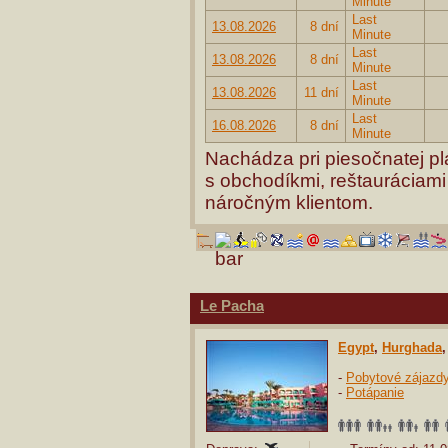
Minute
Last
13.08.2026
8 dní
Minute
Last
13.08.2026
8 dní
Minute
Last
13.08.2026
11 dní
Minute
Last
16.08.2026
8 dní
Minute
Nachádza pri piesočnatej plá
s obchodíkmi, reštauráciam
náročným klientom.
Le Pacha
Egypt
,
Hurghada
-
Pobytové zájazd
-
Potápanie