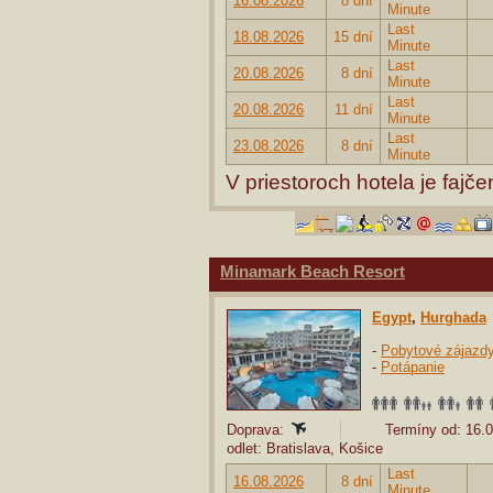
16.08.2026
8 dní
Minute
Last
18.08.2026
15 dní
Minute
Last
20.08.2026
8 dní
Minute
Last
20.08.2026
11 dní
Minute
Last
23.08.2026
8 dní
Minute
V priestoroch hotela je fajče
Minamark Beach Resort
Egypt
,
Hurghada
-
Pobytové zájazd
-
Potápanie
Doprava:
Termíny od: 16.0
odlet: Bratislava, Košice
Last
16.08.2026
8 dní
Minute