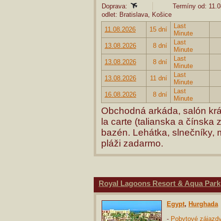
Doprava:
Termíny od: 11.0
odlet: Bratislava, Košice
Last
11.08.2026
15 dní
Minute
Last
13.08.2026
8 dní
Minute
Last
13.08.2026
8 dní
Minute
Last
13.08.2026
11 dní
Minute
Last
16.08.2026
8 dní
Minute
Obchodná arkáda, salón krás
la carte (talianska a čínska
bazén. Lehátka, slnečníky, 
pláži zadarmo.
Royal Lagoons Resort & Aqua Park
Egypt
,
Hurghada
-
Pobytové zájazd