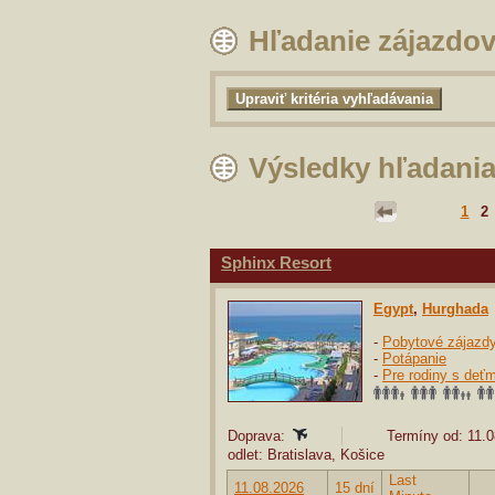
Hľadanie zájazdo
Výsledky hľadani
1
2
Sphinx Resort
Egypt
,
Hurghada
-
Pobytové zájazd
-
Potápanie
-
Pre rodiny s deťm
Doprava:
Termíny od: 11.0
odlet: Bratislava, Košice
Last
11.08.2026
15 dní