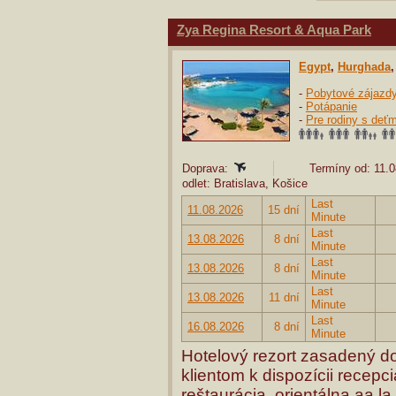
Zya Regina Resort & Aqua Park
Egypt
,
Hurghada
-
Pobytové zájazd
-
Potápanie
-
Pre rodiny s deťm
Doprava:
Termíny od: 11.0
odlet: Bratislava, Košice
Last
11.08.2026
15 dní
Minute
Last
13.08.2026
8 dní
Minute
Last
13.08.2026
8 dní
Minute
Last
13.08.2026
11 dní
Minute
Last
16.08.2026
8 dní
Minute
Hotelový rezort zasadený do
klientom k dispozícii recepc
reštaurácia, orientálna aa la