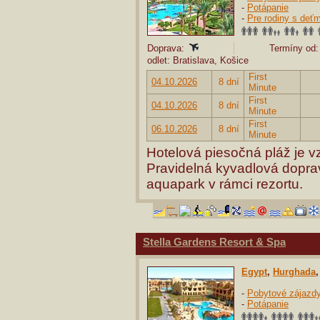
-
Potápanie
-
Pre rodiny s deťm
Doprava:
Termíny od:
odlet: Bratislava, Košice
First
04.10.2026
8 dní
Minute
First
04.10.2026
8 dní
Minute
First
06.10.2026
8 dní
Minute
Hotelová piesočná pláž je v
Pravidelná kyvadlová dopra
aquapark v rámci rezortu.
Stella Gardens Resort & Spa
Egypt
,
Hurghada
-
Pobytové zájazd
-
Potápanie