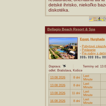
detské ihrisko, niekoľko ba
diskotéka.
Bellagio Beach Resort & Spa
Egypt
,
Hurghada
-
Pobytové zájazd
-
Potápanie
-
Pre rodiny s deťm
Doprava:
Termíny od: 13.0
odlet: Bratislava, Košice
Last
13.08.2026
8 dní
Minute
Last
13.08.2026
8 dní
Minute
Last
13.08.2026
11 dní
Minute
Last
16.08.2026
8 dní
Minute