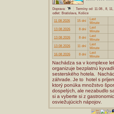
Doprava:
Termíny od: 11.08., 8, 11
odlet: Bratislava, Košice
Last
11.08.2026
15 dní
Minute
Last
13.08.2026
8 dní
Minute
Last
13.08.2026
8 dní
Minute
Last
13.08.2026
11 dní
Minute
Last
16.08.2026
8 dní
Minute
Nachádza sa v komplexe leto
organizuje bezplatnú kyvad
sesterského hotela. Nachád
záhrade. Je to hotel s príj
ktorý ponúka množstvo špor
dospelých, ale nezabudlo sa
si a vyberte si z gastronomi
osviežujúcich nápojov.