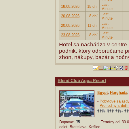
Last
18.08.2026
15 dní
Minute
Last
20.08.2026
8 dní
Minute
Last
20.08.2026
11 dní
Minute
Last
23.08.2026
8 dní
Minute
Hotel sa nachádza v centre 
podnik, ktorý odporúčame pr
zhon, nákupy, bazár a nočný
Blend Club Aqua Resort
Egypt
,
Hurghada
-
Pobytové zájazd
-
Pre rodiny s deťm
Doprava:
Termíny od: 30.0
odlet: Bratislava, Košice