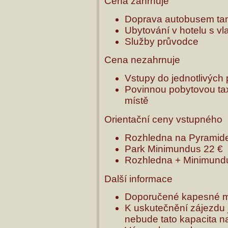
Cena zahrnuje
Doprava autobusem ta
Ubytování v hotelu s vl
Služby průvodce
Cena nezahrnuje
Vstupy do jednotlivých
Povinnou pobytovou taxu
místě
Orientační ceny vstupného
Rozhledna na Pyramide
Park Minimundus 22 €
Rozhledna + Minimund
Další informace
Doporučené kapesné m
K uskutečnění zájezdu j
nebude tato kapacita n