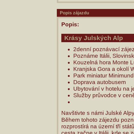
Popis zájazdu
Popis:
Krásy Julských Alp
2denní poznávací zájez
Poznáme Itálii, Slovins
Kouzelná hora Monte Lu
Kranjska Gora a okolí 
Park miniatur Minimun
Doprava autobusem
Ubytování v hotelu na 
Služby průvodce v cen
Navštivte s námi Julské Alpy
Během tohoto zájezdu poznám
rozprostírá na území tří stá
cesta začne v Itálii, kde se