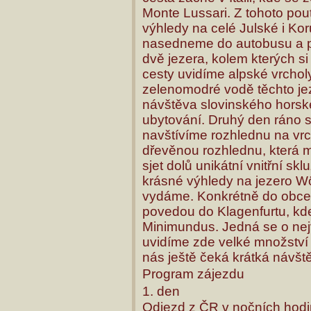
Monte Lussari. Z tohoto po
výhledy na celé Julské i Ko
nasedneme do autobusu a p
dvě jezera, kolem kterých 
cesty uvidíme alpské vrcholy
zelenomodré vodě těchto je
návštěva slovinského horsk
ubytování. Druhý den ráno
navštívíme rozhlednu na vr
dřevěnou rozhlednu, která m
sjet dolů unikátní vnitřní s
krásné výhledy na jezero W
vydáme. Konkrétně do obce 
povedou do Klagenfurtu, kde
Minimundus. Jedná se o nej
uvidíme zde velké množství
nás ještě čeká krátká návšt
Program zájezdu
1. den
Odjezd z ČR v nočních hodi