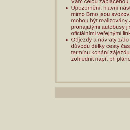
Vám celou zaplacenou č
Upozornění: hlavní nást
mimo Brno jsou svozová
mohou být realizovány
pronajatými autobusy ji
oficiálními veřejnými l
Odjezdy a návraty z/do
důvodu délky cesty ča
termínu konání zájezdu
zohlednit např. při plá