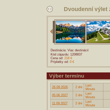
Dvoudenní výlet 
Destinácia: Viac destinácií
Kód zájazdu: 1208837
Cena od:
218 €
Príplatky od:
0 €
Výber termínu
Last
26.09.2026
2 dni
Minute
Last
05.06.2027
2 dni
Minute
Last
11.09.2027
2 dni
Minute