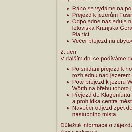
Ráno se vydáme na pou
Přejezd k jezerům Fusi
Odpoledne následuje n
letoviska Kranjska Gor
Planici
Večer přejezd na ubyto
2. den
V dalším dni se podíváme d
Po snídani přejezd k h
rozhlednu nad jezerem
Poté přejezd k jezeru 
Wörth na břehu tohoto 
Přejezd do Klagenfurtu
a prohlídka centra měs
Navečer odjezd zpět do
nástupního místa.
Důležité informace o zájezd