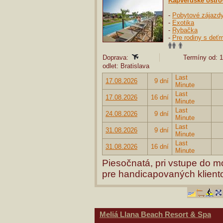
Kapverdské ostro
-
Pobytové zájazd
-
Exotika
-
Rybačka
-
Pre rodiny s deťm
Doprava:
Termíny od: 1
odlet: Bratislava
Last
17.08.2026
9 dní
Minute
Last
17.08.2026
16 dní
Minute
Last
24.08.2026
9 dní
Minute
Last
31.08.2026
9 dní
Minute
Last
31.08.2026
16 dní
Minute
Piesočnatá, pri vstupe do m
pre handicapovaných klient
Meliá Llana Beach Resort & Spa