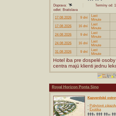
Doprava:
Termíny od: 1
odlet: Bratislava
Last
17.08.2026
9 dní
Minute
Last
17.08.2026
16 dní
Minute
Last
24.08.2026
9 dní
Minute
Last
24.08.2026
16 dní
Minute
Last
31.08.2026
9 dní
Minute
Hotel iba pre dospelé osob
centra majú klienti jednu le
Royal Horizon Ponta Sino
Kapverdské ostro
-
Pobytové zájazd
-
Exotika