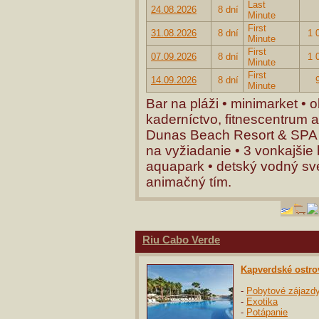
Last
24.08.2026
8 dní
Minute
First
31.08.2026
8 dní
1 
Minute
First
07.09.2026
8 dní
1 
Minute
First
14.09.2026
8 dní
Minute
Bar na pláži • minimarket •
kaderníctvo, fitnescentrum a
Dunas Beach Resort & SPA 5*
na vyžiadanie • 3 vonkajšie
aquapark • detský vodný sv
animačný tím.
Riu Cabo Verde
Kapverdské ostro
-
Pobytové zájazd
-
Exotika
-
Potápanie