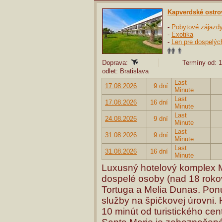
Kapverdské ostro
-
Pobytové zájazd
-
Exotika
-
Len pre dospelýc
Doprava:
Termíny od: 1
odlet: Bratislava
Last
17.08.2026
9 dní
Minute
Last
17.08.2026
16 dní
Minute
Last
24.08.2026
9 dní
Minute
Last
31.08.2026
9 dní
Minute
Last
31.08.2026
16 dní
Minute
Luxusný hotelový komplex M
dospelé osoby (nad 18 rokov
Tortuga a Melia Dunas. Pon
služby na špičkovej úrovni. 
10 minút od turistického cen