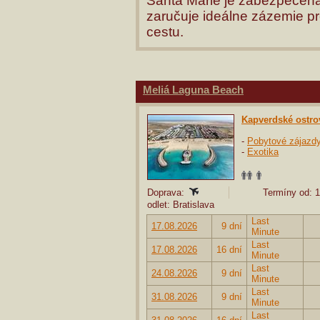
Santa Marie je zabezpečen
zaručuje ideálne zázemie p
cestu.
Meliá Laguna Beach
Kapverdské ostro
-
Pobytové zájazd
-
Exotika
Doprava:
Termíny od: 1
odlet: Bratislava
Last
17.08.2026
9 dní
Minute
Last
17.08.2026
16 dní
Minute
Last
24.08.2026
9 dní
Minute
Last
31.08.2026
9 dní
Minute
Last