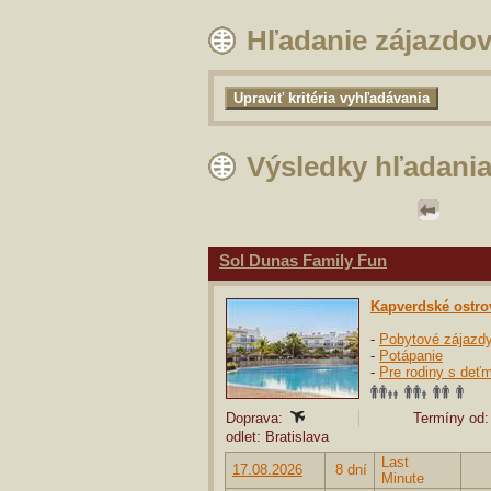
Hľadanie zájazdo
Výsledky hľadani
Sol Dunas Family Fun
Kapverdské ostro
-
Pobytové zájazd
-
Potápanie
-
Pre rodiny s deťm
Doprava:
Termíny od:
odlet: Bratislava
Last
17.08.2026
8 dní
Minute