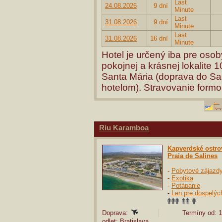
Last
24.08.2026
9 dní
Minute
Last
31.08.2026
9 dní
Minute
Last
31.08.2026
16 dní
Minute
Hotel je určený iba pre oso
pokojnej a krásnej lokalite 1
Santa Mária (doprava do Sa
hotelom). Stravovanie formou
Riu Karamboa
Kapverdské ostro
Praia de Salines
-
Pobytové zájazd
-
Exotika
-
Potápanie
-
Len pre dospelýc
Doprava:
Termíny od: 1
odlet: Bratislava