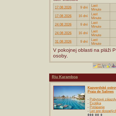
Last
17.08.2026
9 dní
Minute
Last
17.08.2026
16 dní
Minute
Last
24.08.2026
9 dní
Minute
Last
24.08.2026
16 dní
Minute
Last
31.08.2026
9 dní
Minute
V pokojnej oblasti na pláži 
osoby.
Riu Karamboa
Kapverdské ostro
Praia de Salines
-
Pobytové zájazd
-
Exotika
-
Potápanie
-
Len pre dospelýc