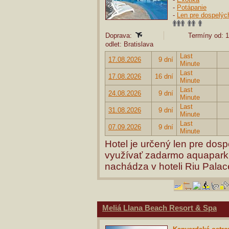
-
Potápanie
-
Len pre dospelýc
Doprava:
Termíny od: 1
odlet: Bratislava
Last
17.08.2026
9 dní
Minute
Last
17.08.2026
16 dní
Minute
Last
24.08.2026
9 dní
Minute
Last
31.08.2026
9 dní
Minute
Last
07.09.2026
9 dní
Minute
Hotel je určený len pre dosp
využívať zadarmo aquapark 
nachádza v hoteli Riu Palac
Meliá Llana Beach Resort & Spa