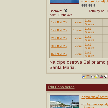
-
Len pre dospelýc
Doprava:
Termíny od: 1
odlet: Bratislava
Last
17.08.2026
9 dní
Minute
Last
17.08.2026
16 dní
Minute
Last
24.08.2026
9 dní
Minute
Last
31.08.2026
9 dní
Minute
Last
07.09.2026
9 dní
Minute
Na cípe ostrova Sal priamo p
Santa Maria.
Riu Cabo Verde
Kapverdské ostro
-
Pobytové zájazd
-
Exotika