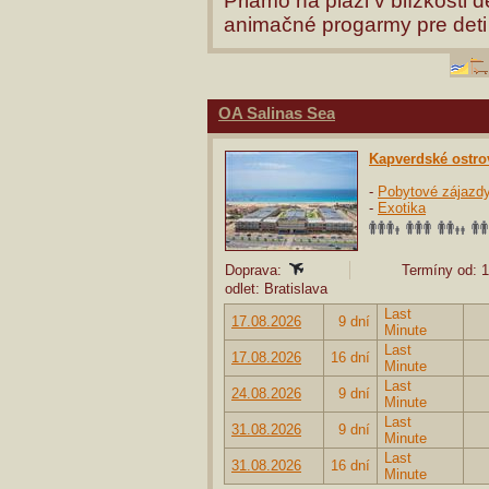
Priamo na pláži v blízkosti
animačné progarmy pre deti 
OA Salinas Sea
Kapverdské ostro
-
Pobytové zájazd
-
Exotika
Doprava:
Termíny od: 1
odlet: Bratislava
Last
17.08.2026
9 dní
Minute
Last
17.08.2026
16 dní
Minute
Last
24.08.2026
9 dní
Minute
Last
31.08.2026
9 dní
Minute
Last
31.08.2026
16 dní
Minute