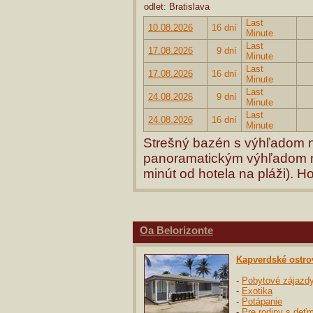
odlet: Bratislava
Last
10.08.2026
16 dní
Minute
Last
17.08.2026
9 dní
Minute
Last
17.08.2026
16 dní
Minute
Last
24.08.2026
9 dní
Minute
Last
24.08.2026
16 dní
Minute
Strešný bazén s výhľadom na
panoramatickým výhľadom na
minút od hotela na pláži). H
Oa Belorizonte
Kapverdské ostro
-
Pobytové zájazd
-
Exotika
-
Potápanie
-
Pre rodiny s deťm