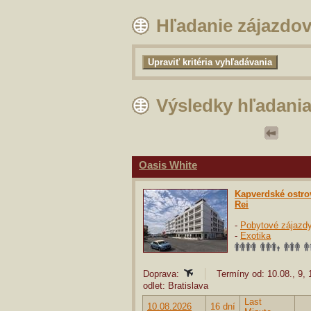
Hľadanie zájazdo
Výsledky hľadani
Oasis White
Kapverdské ostro
Rei
-
Pobytové zájazd
-
Exotika
Doprava:
Termíny od: 10.08., 9,
odlet: Bratislava
Last
10.08.2026
16 dní