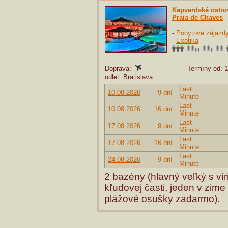
Kapverdské ostro
Praia de Chaves
-
Pobytové zájazd
-
Exotika
Doprava:
Termíny od: 1
odlet: Bratislava
Last
10.08.2026
9 dní
Minute
Last
10.08.2026
16 dní
Minute
Last
17.08.2026
9 dní
Minute
Last
17.08.2026
16 dní
Minute
Last
24.08.2026
9 dní
Minute
2 bazény (hlavný veľký s ví
kľudovej časti, jeden v zime
plážové osušky zadarmo).