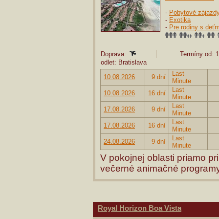
-
Pobytové zájazd
-
Exotika
-
Pre rodiny s deťm
Doprava:
Termíny od: 1
odlet: Bratislava
Last
10.08.2026
9 dní
Minute
Last
10.08.2026
16 dní
Minute
Last
17.08.2026
9 dní
Minute
Last
17.08.2026
16 dní
Minute
Last
24.08.2026
9 dní
Minute
V pokojnej oblasti priamo pr
večerné animačné programy
Royal Horizon Boa Vista