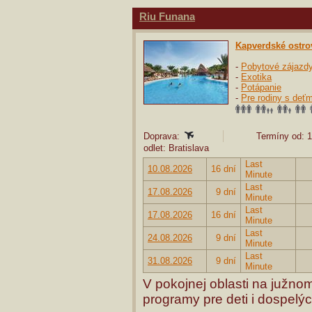
Riu Funana
Kapverdské ostro
-
Pobytové zájazd
-
Exotika
-
Potápanie
-
Pre rodiny s deťm
Doprava:
Termíny od: 1
odlet: Bratislava
Last
10.08.2026
16 dní
Minute
Last
17.08.2026
9 dní
Minute
Last
17.08.2026
16 dní
Minute
Last
24.08.2026
9 dní
Minute
Last
31.08.2026
9 dní
Minute
V pokojnej oblasti na južno
programy pre deti i dospelýc