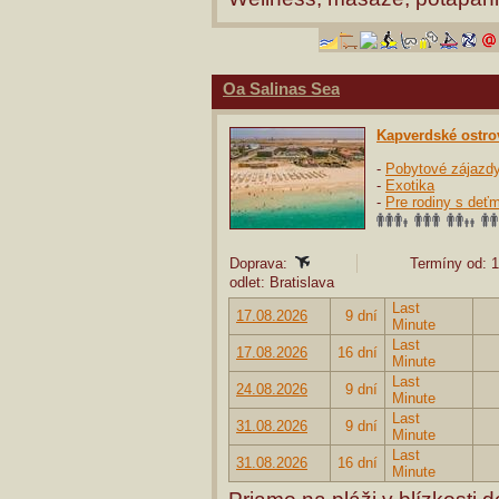
Oa Salinas Sea
Kapverdské ostro
-
Pobytové zájazd
-
Exotika
-
Pre rodiny s deťm
Doprava:
Termíny od: 1
odlet: Bratislava
Last
17.08.2026
9 dní
Minute
Last
17.08.2026
16 dní
Minute
Last
24.08.2026
9 dní
Minute
Last
31.08.2026
9 dní
Minute
Last
31.08.2026
16 dní
Minute