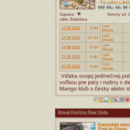
-
Pre rodiny s deťm
Doprava:
Termíny od: 1
odlet: Bratislava
Last
17.08.2026
9 dní
Minute
Last
17.08.2026
16 dní
Minute
Last
24.08.2026
9 dní
Minute
Last
31.08.2026
9 dní
Minute
First
07.09.2026
9 dní
Minute
Vďaka svojej jedinečnej pol
voľbou pre páry i rodiny s de
Mango klub s česky alebo s
Royal Horizon Boa Vista
Kapverdské ostro
Praia de Chaves