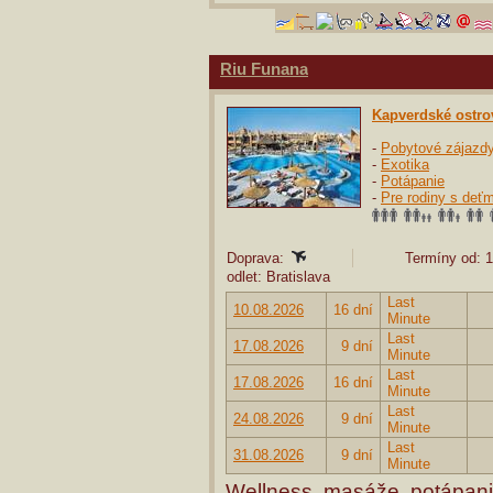
Riu Funana
Kapverdské ostro
-
Pobytové zájazd
-
Exotika
-
Potápanie
-
Pre rodiny s deťm
Doprava:
Termíny od: 1
odlet: Bratislava
Last
10.08.2026
16 dní
Minute
Last
17.08.2026
9 dní
Minute
Last
17.08.2026
16 dní
Minute
Last
24.08.2026
9 dní
Minute
Last
31.08.2026
9 dní
Minute
Wellness, masáže, potápanie