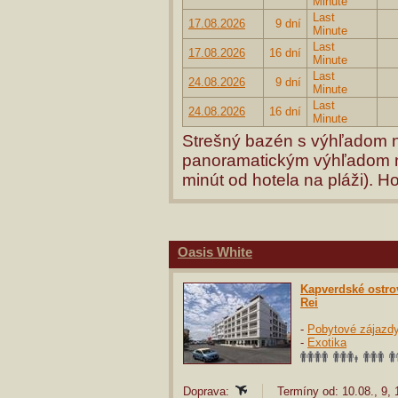
Minute
Last
17.08.2026
9 dní
Minute
Last
17.08.2026
16 dní
Minute
Last
24.08.2026
9 dní
Minute
Last
24.08.2026
16 dní
Minute
Strešný bazén s výhľadom na
panoramatickým výhľadom na
minút od hotela na pláži). H
Oasis White
Kapverdské ostro
Rei
-
Pobytové zájazd
-
Exotika
Doprava:
Termíny od: 10.08., 9,