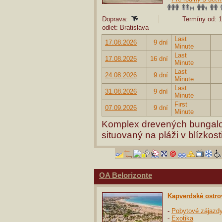
Doprava:
Termíny od: 1
odlet: Bratislava
Last
17.08.2026
9 dní
Minute
Last
17.08.2026
16 dní
Minute
Last
24.08.2026
9 dní
Minute
Last
31.08.2026
9 dní
Minute
First
07.09.2026
9 dní
Minute
Komplex drevených bungalo
situovaný na pláži v blízkos
OA Belorizonte
Kapverdské ostro
-
Pobytové zájazd
-
Exotika