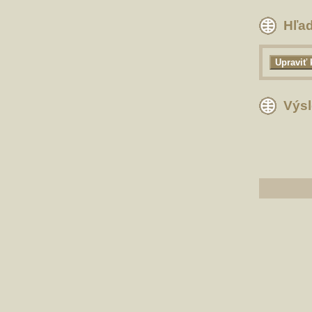
Hľad
Výsl