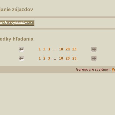
anie zájazdov
edky hľadania
1
2
3
...
10
20
23
1
2
3
...
10
20
23
Generované systémom
Pr