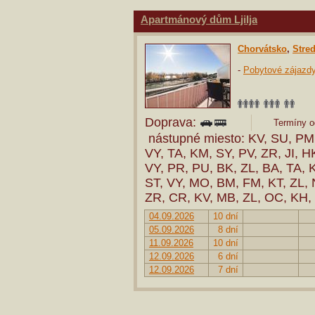
Apartmánový dům Ljilja
Chorvátsko
,
Stre
-
Pobytové zájazd
Doprava:
Termíny od
nástupné miesto: KV, SU, PM,
VY, TA, KM, SY, PV, ZR, JI, H
VY, PR, PU, BK, ZL, BA, TA, 
ST, VY, MO, BM, FM, KT, ZL, 
ZR, CR, KV, MB, ZL, OC, KH,
04.09.2026
10 dní
05.09.2026
8 dní
11.09.2026
10 dní
12.09.2026
6 dní
12.09.2026
7 dní