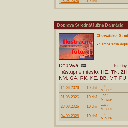
28.08.2026
10 dní
Doprava Stredná/Južná Dalmácia
Chorvátsko
,
Stre
-
Samostatná dopr
Doprava:
Termíny 
nástupné miesto: HE, TN, ZH,
NM, GA, RK, KE, BB, MT, PU,
Last
14.08.2026
10 dní
Minute
Last
21.08.2026
10 dní
Minute
Last
28.08.2026
10 dní
Minute
Last
04.09.2026
10 dní
Minute