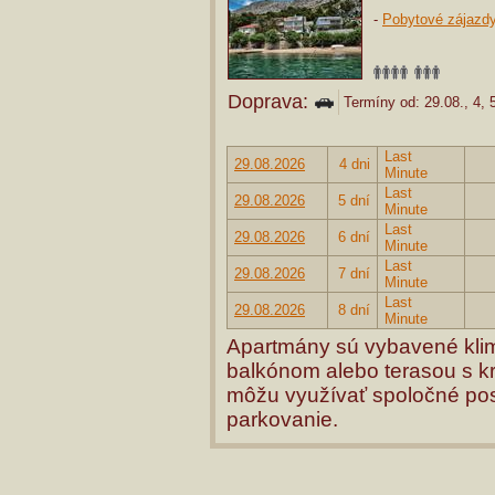
-
Pobytové zájazd
Doprava:
Termíny od: 29.08., 4, 5
Last
29.08.2026
4 dni
Minute
Last
29.08.2026
5 dní
Minute
Last
29.08.2026
6 dní
Minute
Last
29.08.2026
7 dní
Minute
Last
29.08.2026
8 dní
Minute
Apartmány sú vybavené klima
balkónom alebo terasou s k
môžu využívať spoločné pos
parkovanie.