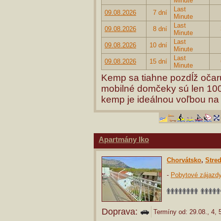
Minute
Last
09.08.2026
7 dní
Minute
Last
09.08.2026
8 dní
Minute
Last
09.08.2026
10 dní
Minute
Last
09.08.2026
15 dní
Minute
Kemp sa tiahne pozdĺž očaru
mobilné domčeky sú len 100
kemp je ideálnou voľbou na 
Apartmány Iko
Chorvátsko
,
Stre
-
Pobytové zájazd
Doprava:
Termíny od: 29.08., 4, 5