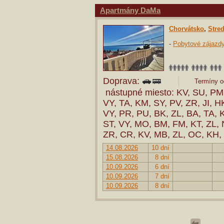
Apartmány DaMa
Chorvátsko
,
Stre
-
Pobytové zájazd
Doprava:
Termíny od
nástupné miesto: KV, SU, PM,
VY, TA, KM, SY, PV, ZR, JI, H
VY, PR, PU, BK, ZL, BA, TA, 
ST, VY, MO, BM, FM, KT, ZL, 
ZR, CR, KV, MB, ZL, OC, KH,
14.08.2026
10 dní
15.08.2026
8 dní
10.09.2026
6 dní
10.09.2026
7 dní
10.09.2026
8 dní