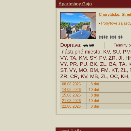
Apartmány Gajo
Chorvátsko
,
Stre
-
Pobytové zájazd
Doprava:
Termíny od
nástupné miesto: KV, SU, PM,
VY, TA, KM, SY, PV, ZR, JI, H
VY, PR, PU, BK, ZL, BA, TA, 
ST, VY, MO, BM, FM, KT, ZL, 
ZR, CR, KV, MB, ZL, OC, KH,
08.08.2026
8 dní
14.08.2026
10 dní
15.08.2026
8 dní
21.08.2026
10 dní
22.08.2026
8 dní