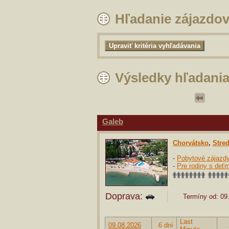
Hľadanie zájazdo
Výsledky hľadani
Galeb
Chorvátsko
,
Stre
-
Pobytové zájazd
-
Pre rodiny s deťm
Doprava:
Termíny od: 09.
Last
09.08.2026
6 dní