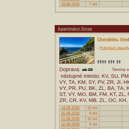
29.08.2026
7 dní
Apartmány Giran
Chorvátsko
,
Stre
-
Pobytové zájazd
Doprava:
Termíny od
nástupné miesto: KV, SU, PM,
VY, TA, KM, SY, PV, ZR, JI, H
VY, PR, PU, BK, ZL, BA, TA, 
ST, VY, MO, BM, FM, KT, ZL, 
ZR, CR, KV, MB, ZL, OC, KH,
14.08.2026
10 dní
15.08.2026
8 dní
21.08.2026
10 dní
22.08.2026
8 dní