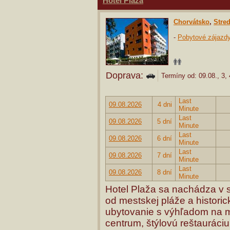
Hotel Plaža
Chorvátsko
,
Stre
-
Pobytové zájazd
Doprava:
Termíny od: 09.08., 3, 4
Last
09.08.2026
4 dni
Minute
Last
09.08.2026
5 dní
Minute
Last
09.08.2026
6 dní
Minute
Last
09.08.2026
7 dní
Minute
Last
09.08.2026
8 dní
Minute
Hotel Plaža sa nachádza v 
od mestskej pláže a histor
ubytovanie s výhľadom na m
centrum, štýlovú reštauráciu