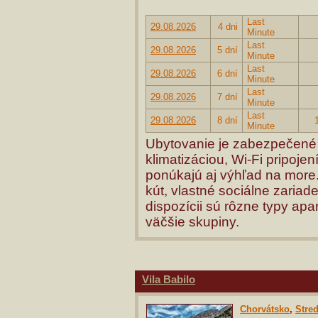
Last
29.08.2026
4 dni
Minute
Last
29.08.2026
5 dní
Minute
Last
29.08.2026
6 dní
Minute
Last
29.08.2026
7 dní
Minute
Last
29.08.2026
8 dní
Minute
Ubytovanie je zabezpečené 
klimatizáciou, Wi-Fi pripoje
ponúkajú aj výhľad na more
kút, vlastné sociálne zaria
dispozícii sú rôzne typy apa
väčšie skupiny.
Vila Babilo
Chorvátsko
,
Stre