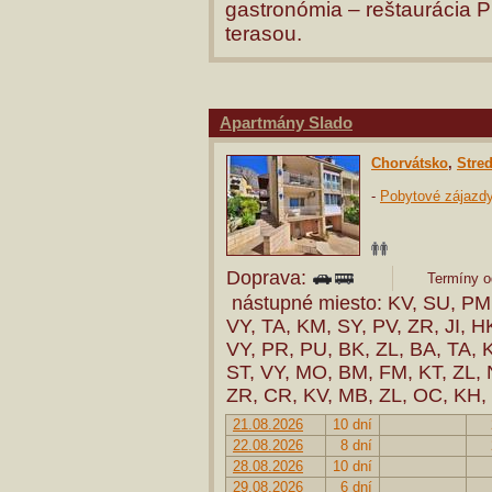
gastronómia – reštaurácia 
terasou.
Apartmány Slado
Chorvátsko
,
Stre
-
Pobytové zájazd
Doprava:
Termíny od
nástupné miesto: KV, SU, PM,
VY, TA, KM, SY, PV, ZR, JI, H
VY, PR, PU, BK, ZL, BA, TA, 
ST, VY, MO, BM, FM, KT, ZL, 
ZR, CR, KV, MB, ZL, OC, KH,
21.08.2026
10 dní
22.08.2026
8 dní
28.08.2026
10 dní
29.08.2026
6 dní