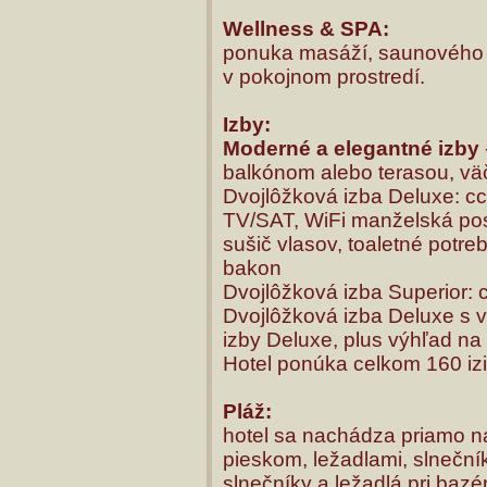
Wellness & SPA:
ponuka masáží, saunového s
v pokojnom prostredí.
Izby:
Moderné a elegantné izby
balkónom alebo terasou, vä
Dvojlôžková izba Deluxe: cc
TV/SAT, WiFi manželská post
sušič vlasov, toaletné potreb
bakon
Dvojlôžková izba Superior: 
Dvojlôžková izba Deluxe s 
izby Deluxe, plus výhľad na
Hotel ponúka celkom 160 iz
Pláž:
hotel sa nachádza priamo
pieskom, ležadlami, slneční
slnečníky a ležadlá pri ba