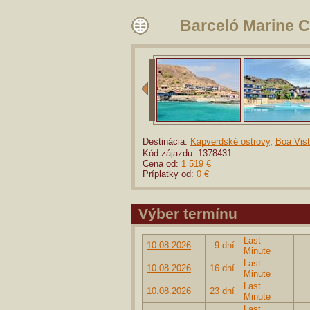
Barceló Marine C
Destinácia:
Kapverdské ostrovy
,
Boa Vis
Kód zájazdu: 1378431
Cena od:
1 519 €
Príplatky od:
0 €
Výber termínu
Last
10.08.2026
9 dní
Minute
Last
10.08.2026
16 dní
Minute
Last
10.08.2026
23 dní
Minute
Last