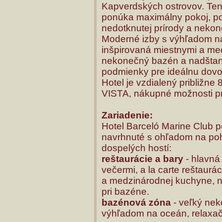
Kapverdských ostrovov. Tent
ponúka maximálny pokoj, poh
nedotknutej prírody a nekon
Moderné izby s výhľadom n
inšpirovaná miestnymi a me
nekonečný bazén a nadštan
podmienky pre ideálnu dov
Hotel je vzdialený približn
VISTA, nákupné možnosti pr
Zariadenie:
Hotel Barceló Marine Club p
navrhnuté s ohľadom na poho
dospelých hostí:
reštaurácie a bary
- hlavná
večermi, a la carte reštaur
a medzinárodnej kuchyne, n
pri bazéne.
bazénová zóna
- veľký nek
výhľadom na oceán, relaxač