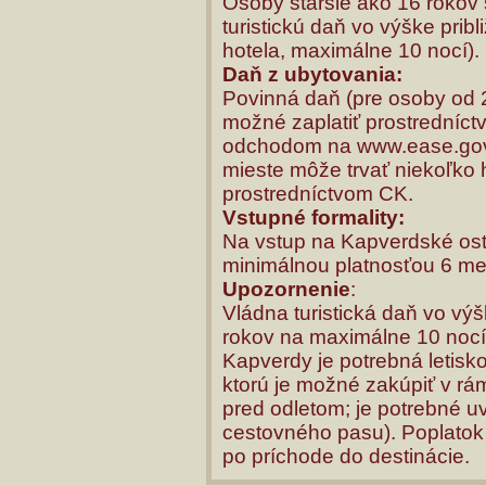
Osoby staršie ako 16 rokov
turistickú daň vo výške pribl
hotela, maximálne 10 nocí).
Daň z ubytovania:
Povinná daň (pre osoby od 2
možné zaplatiť prostredníctv
odchodom na www.ease.gov.c
mieste môže trvať niekoľko 
prostredníctvom CK.
Vstupné formality:
Na vstup na Kapverdské ost
minimálnou platnosťou 6 mes
Upozornenie
:
Vládna turistická daň vo v
rokov na maximálne 10 nocí s
Kapverdy je potrebná letisk
ktorú je možné zakúpiť v rá
pred odletom; je potrebné uv
cestovného pasu). Poplatok 
po príchode do destinácie.